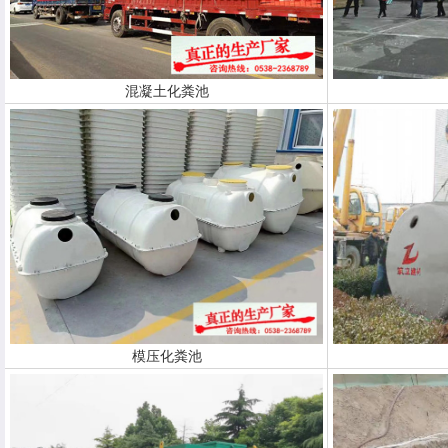
混凝土化粪池
模压化粪池