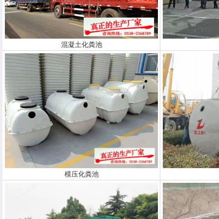
混凝土化粪池
模压化粪池