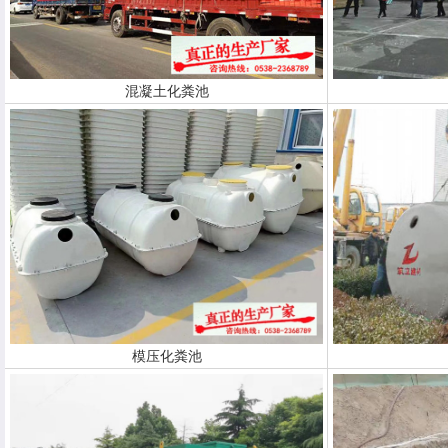
混凝土化粪池
模压化粪池