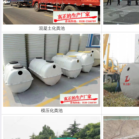
混凝土化粪池
模压化粪池