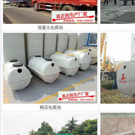
混凝土化粪池
模压化粪池