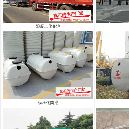
混凝土化粪池
模压化粪池