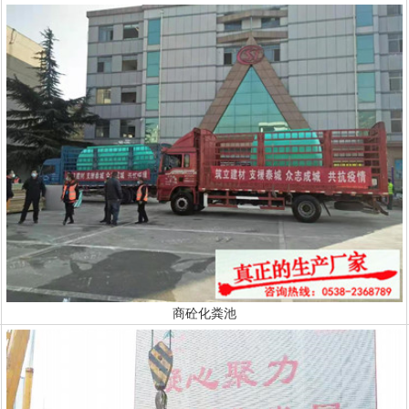
商砼化粪池