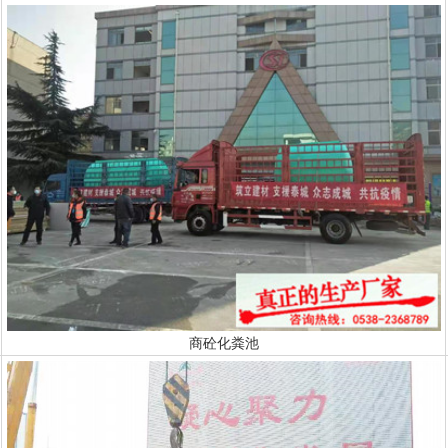
商砼化粪池